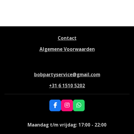
l
e
a
l
e
l
r
e
n
e
n
Contact
Algemene Voorwaarden
bobpartyservice@gmail.com
+31 6 1510 5202
F
I
W
a
n
h
c
s
a
e
t
t
Maandag t/m vrijdag: 17:00 - 22:00
b
a
s