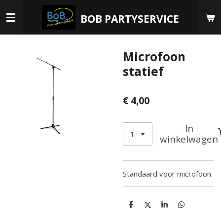
Ga
BOB PARTYSERVICE
direct
naar
de
Microfoon
hoofdinhoud
statief
€ 4,00
In
winkelwagen
Standaard voor microfoon.
D
D
S
D
e
e
h
e