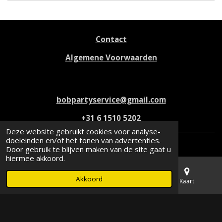
Contact
Algemene Voorwaarden
bobpartyservice@gmail.com
+31 6 1510 5202
Deze website gebruikt cookies voor analyse-
doeleinden en/of het tonen van advertenties.
Door gebruik te blijven maken van de site gaat u
F
I
W
hiermee akkoord.
a
n
h
c
s
a
Akkoord
e
t
t
E-mailadres
Telefoonnummer
Kaart
Maandag t/m vrijdag: 17:00 - 22:00
b
a
s
o
g
A
Zaterdag: 08:00 - 20:00
o
r
p
k
a
p
Zondag: Gesloten