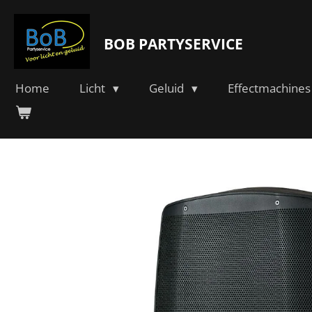
Ga
direct
BOB PARTYSERVICE
naar
de
hoofdinhoud
Home
Licht
Geluid
Effectmachines