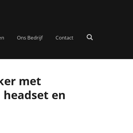
en
Ons Bedrijf
Contact
ker met
, headset en