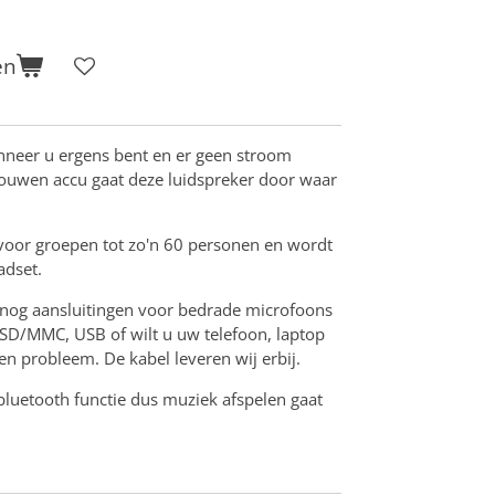
en
nneer u ergens bent en er geen stroom
ouwen accu gaat deze luidspreker door waar
 voor groepen tot zo'n 60 personen en wordt
adset.
k nog aansluitingen voor bedrade microfoons
r SD/MMC, USB of wilt u uw telefoon, laptop
een probleem. De kabel leveren wij erbij.
bluetooth functie dus muziek afspelen gaat