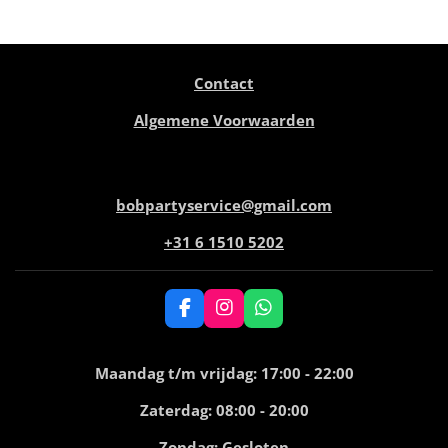
e
l
r
e
n
e
n
Contact
Algemene Voorwaarden
bobpartyservice@gmail.com
+31 6 1510 5202
F
I
W
a
n
h
c
s
a
e
t
t
Maandag t/m vrijdag: 17:00 - 22:00
b
a
s
o
g
A
Zaterdag: 08:00 - 20:00
o
r
p
k
a
p
Zondag: Gesloten