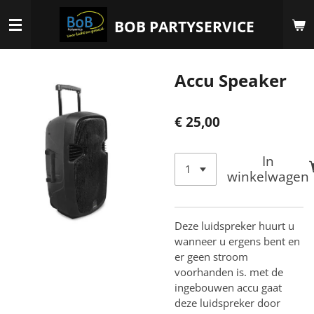
Ga
BOB PARTYSERVICE
direct
naar
de
Accu Speaker
hoofdinhoud
€ 25,00
In
winkelwagen
Deze luidspreker huurt u
wanneer u ergens bent en
er geen stroom
voorhanden is. met de
ingebouwen accu gaat
deze luidspreker door