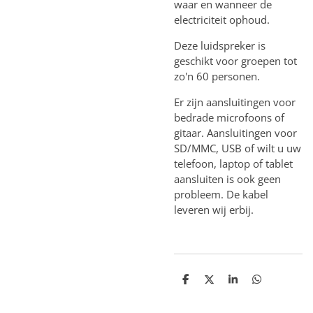
waar en wanneer de
electriciteit ophoud.
Deze luidspreker is
geschikt voor groepen tot
zo'n 60 personen.
Er zijn aansluitingen voor
bedrade microfoons of
gitaar. Aansluitingen voor
SD/MMC, USB of wilt u uw
telefoon, laptop of tablet
aansluiten is ook geen
probleem. De kabel
leveren wij erbij.
D
D
S
D
e
e
h
e
l
e
a
l