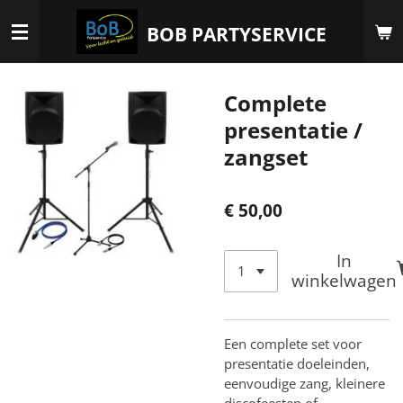
Ga
BOB PARTYSERVICE
direct
naar
de
Complete
hoofdinhoud
presentatie /
zangset
€ 50,00
In
winkelwagen
Een complete set voor
presentatie doeleinden,
eenvoudige zang, kleinere
discofeesten of