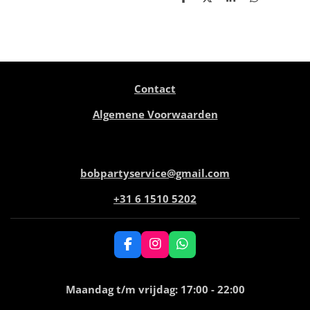
D
D
S
D
e
e
h
e
l
e
a
l
e
l
r
e
n
e
n
Contact
Algemene Voorwaarden
bobpartyservice@gmail.com
+31 6 1510 5202
F
I
W
a
n
h
c
s
a
e
t
t
Maandag t/m vrijdag: 17:00 - 22:00
b
a
s