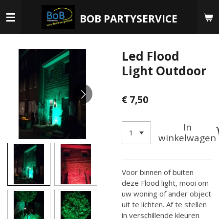
Ga
BOB PARTYSERVICE
direct
naar
de
Led Flood
hoofdinhoud
Light Outdoor
€ 7,50
In
winkelwagen
Voor binnen of buiten
deze Flood light, mooi om
uw woning of ander object
uit te lichten. Af te stellen
in verschillende kleuren