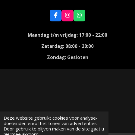
F
I
W
a
n
h
c
s
a
e
t
t
Maandag t/m vrijdag: 17:00 - 22:00
b
a
s
o
g
A
Zaterdag: 08:00 - 20:00
o
r
p
k
a
p
Zondag: Gesloten
m
Deze website gebruikt cookies voor analyse-
doeleinden en/of het tonen van advertenties.
Door gebruik te blijven maken van de site gaat u
hiermee akkoord.