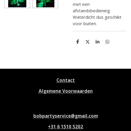
met een
afstandsbediening.
Waterdicht dus geschikt
voor buiten.
D
D
S
D
e
e
h
e
l
e
a
l
e
l
r
e
n
e
n
Contact
Algemene Voorwaarden
bobpartyservice@gmail.com
+31 6 1510 5202