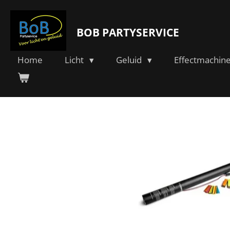
Ga
direct
BOB PARTYSERVICE
naar
de
hoofdinhoud
Home
Licht
Geluid
Effectmachin